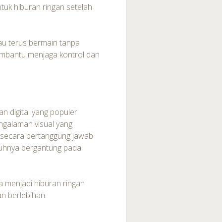
tuk hiburan ringan setelah
au terus bermain tanpa
embantu menjaga kontrol dan
n digital yang populer
galaman visual yang
n secara bertanggung jawab
uhnya bergantung pada
a menjadi hiburan ringan
n berlebihan.