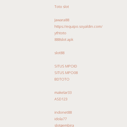
Toto slot
Jawara88
https://equipo.soyaldin.com/
ythtoto
888slot apk
slot88
SITUS MPOID
SITUS MPO08
BDTOTO
makelar33
ASD123
indonet88
idola77
slotgembira