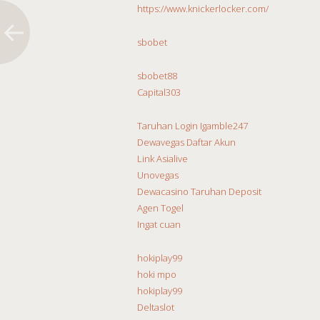
https://www.knickerlocker.com/
sbobet
sbobet88
Capital303
Taruhan Login Igamble247
Dewavegas Daftar Akun
Link Asialive
Unovegas
Dewacasino Taruhan Deposit
Agen Togel
Ingat cuan
hokiplay99
hoki mpo
hokiplay99
Deltaslot